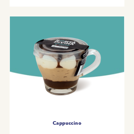
GRASSI
11.0G
di cui acidi grassi saturi
8.7g
CARBOIDRATI
28.0G
di cui zuccheri
21.0g
PROTEINE
5.3G
SALE
0.17G
Cappuccino