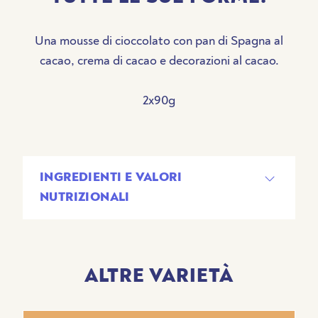
Una mousse di cioccolato con pan di Spagna al
cacao, crema di cacao e decorazioni al cacao.
2x90g
INGREDIENTI E VALORI
NUTRIZIONALI
Acqua, sciroppo di glucosio, latte scremato in
polvere, cioccolato in polvere 8,9% (zucchero,
cacao), panna, olio di cocco, zucchero, cioccolato
ALTRE VARIETÀ
fondente 1,8% (pasta di cacao, zucchero, cacao
magro, burro di cacao, bacche di vaniglia), cacao