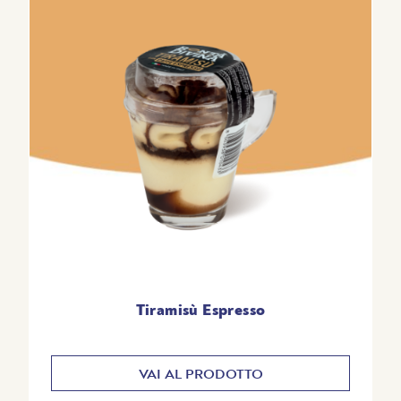
magro, alcool, stabilizzante: sorbitoli, gelatina,
emulsionanti: mono- e digliceridi degli acidi grassi -
esteri lattici di mono- e digliceridi degli acidi grassi,
addensanti: carragenina - gomma di xanthan -
gomma di guar - farina di semi di carrube, sale. Può
contenere uova e cereali contenenti glutine.
TENORE IN ALCOOL: 1,3%. Da consumare entro:
vedere parte superiore dell’imballo. Conservare in
frigorifero tra 0°C e +7°C.
100 contengono:
Tiramisù Espresso
ENERGIA / VALORE
1021 KJ (242 KCAL)
ENERGETICO
VAI AL PRODOTTO