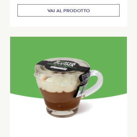
VAI AL PRODOTTO
DENOMINAZIONE
Dessert a base di mousse al cioccolato 70% su
crema al cioccolato 30%.
QUANTITÀ NETTA
2x90g